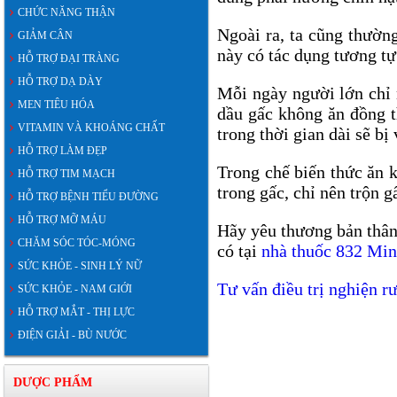
CHỨC NĂNG THẬN
Ngoài ra, ta cũng thườn
GIẢM CÂN
này có tác dụng tương tự
HỖ TRỢ ĐẠI TRÀNG
HỖ TRỢ DẠ DÀY
Mỗi ngày người lớn chỉ 
MEN TIÊU HÓA
dầu gấc không ăn đồng t
VITAMIN VÀ KHOÁNG CHẤT
trong thời gian dài sẽ bị
HỖ TRỢ LÀM ĐẸP
Trong chế biến thức ăn 
HỖ TRỢ TIM MẠCH
trong gấc, chỉ nên trộn 
HỖ TRỢ BỆNH TIỂU ĐƯỜNG
HỖ TRỢ MỠ MÁU
Hãy yêu thương bản thâ
CHĂM SÓC TÓC-MÓNG
có tại
nhà thuốc 832 Min
SỨC KHỎE - SINH LÝ NỮ
Tư vấn điều trị nghiện rư
SỨC KHỎE - NAM GIỚI
HỖ TRỢ MẮT - THỊ LỰC
ĐIỆN GIẢI - BÙ NƯỚC
DƯỢC PHẨM