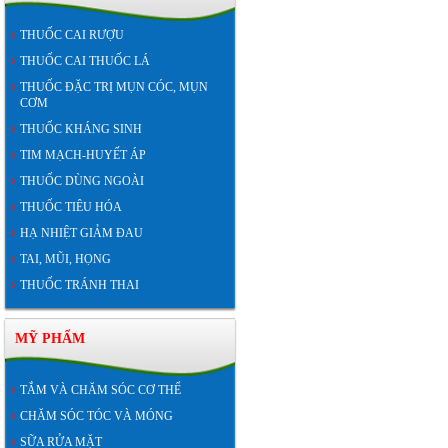
THUỐC CAI RƯỢU
THUỐC CAI THUỐC LÁ
THUỐC ĐẶC TRỊ MỤN CÓC, MỤN
CƠM
THUỐC KHÁNG SINH
TIM MẠCH-HUYẾT ÁP
THUỐC DÙNG NGOÀI
THUỐC TIÊU HÓA
HẠ NHIỆT GIẢM ĐAU
TAI, MŨI, HỌNG
THUỐC TRÁNH THAI
MỸ PHẨM
TẮM VÀ CHĂM SÓC CƠ THỂ
CHĂM SÓC TÓC VÀ MÓNG
SỮA RỬA MẶT