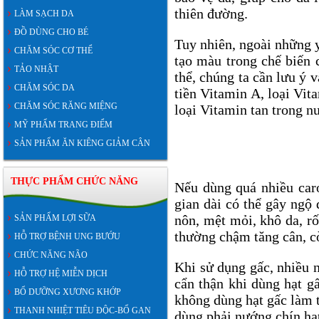
thiên đường.
LÀM SẠCH DA
ĐỒ DÙNG CHO BÉ
Tuy nhiên, ngoài những y
CHĂM SÓC CƠ THỂ
tạo màu trong chế biến 
TẢO NHẬT
thể, chúng ta cần lưu ý 
CHĂM SÓC DA
tiền Vitamin A, loại Vit
CHĂM SÓC RĂNG MIỆNG
loại Vitamin tan trong nư
MỸ PHẨM TRANG ĐIỂM
SẢN PHẨM ĂN KIÊNG GIẢM CÂN
THỰC PHẨM CHỨC NĂNG
Nếu dùng quá nhiều caro
gian dài có thể gây ngộ
nôn, mệt mỏi, khô da, rố
SẢN PHẨM LỢI SỮA
thường chậm tăng cân, c
HỖ TRỢ BỆNH UNG BƯỚU
CHỨC NĂNG NÃO
Khi sử dụng gấc, nhiều n
HỖ TRỢ HỆ MIỄN DỊCH
cẩn thận khi dùng hạt g
BỔ DƯỠNG XƯƠNG KHỚP
không dùng hạt gấc làm t
THANH NHIỆT TIÊU ĐỘC-BỔ GAN
dùng phải nướng chín hạ