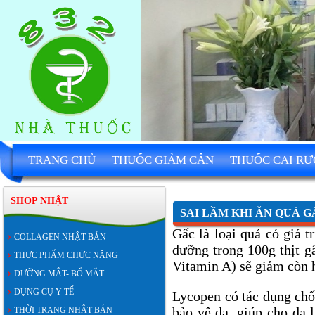
TRANG CHỦ
THUỐC GIẢM CÂN
THUỐC CAI R
SHOP NHẬT
SAI LẦM KHI ĂN QUẢ 
Gấc là loại quả có giá 
COLLAGEN NHẬT BẢN
dưỡng trong 100g thịt g
THỰC PHẨM CHỨC NĂNG
Vitamin A) sẽ giảm còn h
DƯỠNG MẮT- BỔ MẮT
DỤNG CỤ Y TẾ
Lycopen có tác dụng chốn
bảo vệ da, giúp cho da 
THỜI TRANG NHẬT BẢN