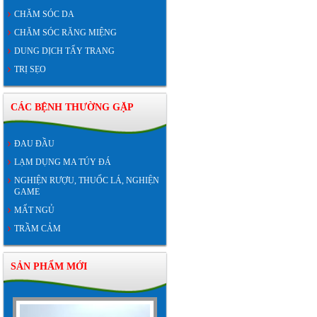
CHĂM SÓC DA
CHĂM SÓC RĂNG MIỆNG
DUNG DỊCH TẨY TRANG
TRỊ SẸO
CÁC BỆNH THƯỜNG GẶP
ĐAU ĐẦU
LẠM DỤNG MA TÚY ĐÁ
NGHIỆN RƯỢU, THUỐC LÁ, NGHIỆN
GAME
MẤT NGỦ
TRẦM CẢM
SẢN PHẨM MỚI