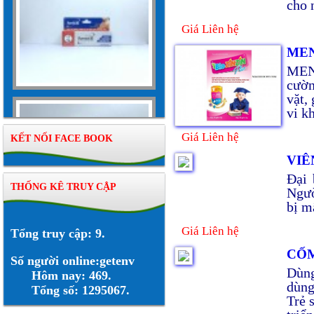
cho 
Giá Liên hệ
MEN
MEN 
cườn
vặt,
vi k
Giá Liên hệ
KẾT NỐI FACE BOOK
VIÊ
Đại 
THỐNG KÊ TRUY CẬP
Ngườ
bị m
Giá Liên hệ
Tổng truy cập: 9.
CỐM
Số người online:getenv
D
ùn
Hôm nay: 469.
dùng
Tổng số: 1295067.
Trẻ 