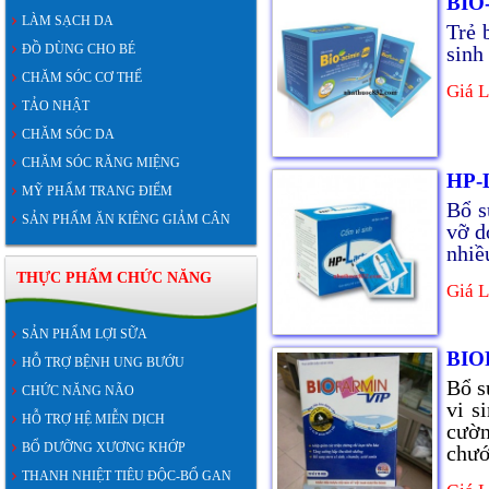
BIO
LÀM SẠCH DA
Trẻ 
ĐỒ DÙNG CHO BÉ
sinh
CHĂM SÓC CƠ THỂ
Giá L
TẢO NHẬT
CHĂM SÓC DA
CHĂM SÓC RĂNG MIỆNG
HP-
MỸ PHẨM TRANG ĐIỂM
Bổ s
SẢN PHẨM ĂN KIÊNG GIẢM CÂN
vỡ d
nhiề
THỰC PHẨM CHỨC NĂNG
Giá L
SẢN PHẨM LỢI SỮA
BIO
HỖ TRỢ BỆNH UNG BƯỚU
Bổ s
CHỨC NĂNG NÃO
vi s
HỖ TRỢ HỆ MIỄN DỊCH
cườn
BỔ DƯỠNG XƯƠNG KHỚP
chướ
THANH NHIỆT TIÊU ĐỘC-BỔ GAN