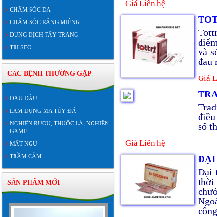
Giá Liên hệ
CHĂM SÓC DA
TOT
CHĂM SÓC RĂNG MIỆNG
Tott
DUNG DỊCH TẨY TRANG
điểm
TRỊ SẸO
và s
đau 
CÁC BỆNH THƯỜNG GẶP
Giá L
TRA
ĐAU ĐẦU
Trad
LẠM DỤNG MA TÚY ĐÁ
điều
NGHIỆN RƯỢU, THUỐC LÁ, NGHIỆN
số t
GAME
Giá Liên hệ
MẤT NGỦ
TRẦM CẢM
ĐẠI
Đại 
thời
SẢN PHẨM MỚI
chướ
Ngoà
công