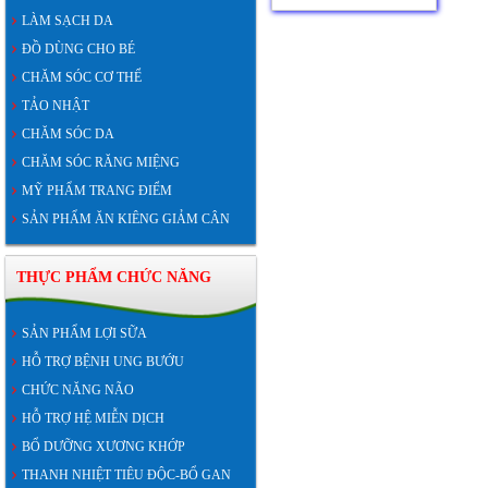
LÀM SẠCH DA
ĐỒ DÙNG CHO BÉ
CHĂM SÓC CƠ THỂ
TẢO NHẬT
CHĂM SÓC DA
CHĂM SÓC RĂNG MIỆNG
MỸ PHẨM TRANG ĐIỂM
SẢN PHẨM ĂN KIÊNG GIẢM CÂN
THỰC PHẨM CHỨC NĂNG
SẢN PHẨM LỢI SỮA
HỖ TRỢ BỆNH UNG BƯỚU
CHỨC NĂNG NÃO
HỖ TRỢ HỆ MIỄN DỊCH
BỔ DƯỠNG XƯƠNG KHỚP
THANH NHIỆT TIÊU ĐỘC-BỔ GAN