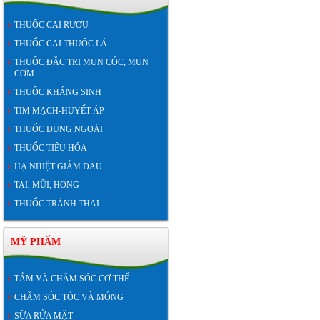
THUỐC CAI RƯỢU
THUỐC CAI THUỐC LÁ
THUỐC ĐẶC TRỊ MỤN CÓC, MỤN
CƠM
THUỐC KHÁNG SINH
TIM MẠCH-HUYẾT ÁP
THUỐC DÙNG NGOÀI
THUỐC TIÊU HÓA
HẠ NHIỆT GIẢM ĐAU
TAI, MŨI, HỌNG
THUỐC TRÁNH THAI
MỸ PHẨM
TẮM VÀ CHĂM SÓC CƠ THỂ
CHĂM SÓC TÓC VÀ MÓNG
SỮA RỬA MẶT