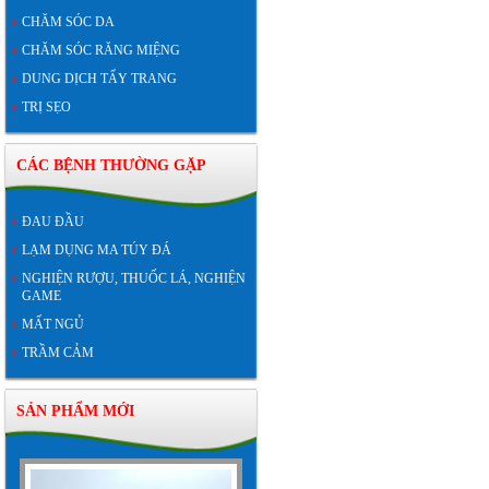
CHĂM SÓC DA
CHĂM SÓC RĂNG MIỆNG
DUNG DỊCH TẨY TRANG
TRỊ SẸO
CÁC BỆNH THƯỜNG GẶP
ĐAU ĐẦU
LẠM DỤNG MA TÚY ĐÁ
NGHIỆN RƯỢU, THUỐC LÁ, NGHIỆN
GAME
MẤT NGỦ
TRẦM CẢM
SẢN PHẨM MỚI