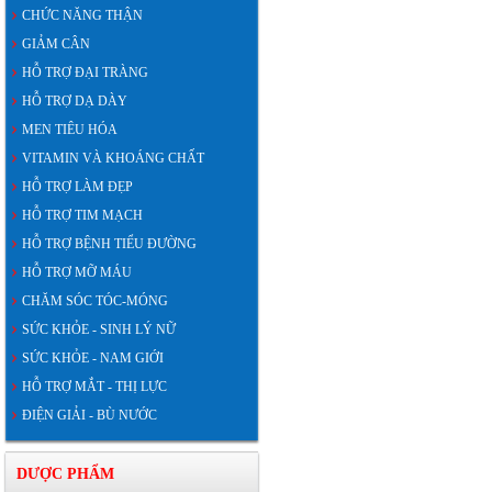
CHỨC NĂNG THẬN
GIẢM CÂN
HỖ TRỢ ĐẠI TRÀNG
HỖ TRỢ DẠ DÀY
MEN TIÊU HÓA
VITAMIN VÀ KHOÁNG CHẤT
HỖ TRỢ LÀM ĐẸP
HỖ TRỢ TIM MẠCH
HỖ TRỢ BỆNH TIỂU ĐƯỜNG
HỖ TRỢ MỠ MÁU
CHĂM SÓC TÓC-MÓNG
SỨC KHỎE - SINH LÝ NỮ
SỨC KHỎE - NAM GIỚI
HỖ TRỢ MẮT - THỊ LỰC
ĐIỆN GIẢI - BÙ NƯỚC
DƯỢC PHẨM