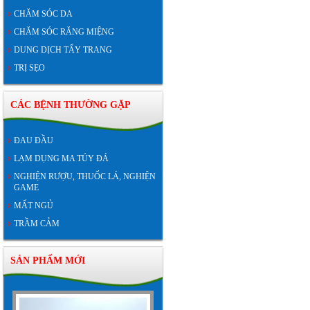
CHĂM SÓC DA
CHĂM SÓC RĂNG MIỆNG
DUNG DỊCH TẨY TRANG
TRỊ SẸO
CÁC BỆNH THƯỜNG GẶP
ĐAU ĐẦU
LẠM DỤNG MA TÚY ĐÁ
NGHIỆN RƯỢU, THUỐC LÁ, NGHIỆN
GAME
MẤT NGỦ
TRẦM CẢM
SẢN PHẨM MỚI