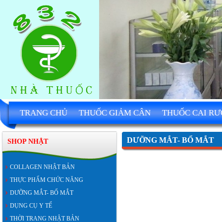
TRANG CHỦ
THUỐC GIẢM CÂN
THUỐC CAI R
DƯỠNG MẮT- BỔ MẮT
SHOP NHẬT
COLLAGEN NHẬT BẢN
THỰC PHẨM CHỨC NĂNG
DƯỠNG MẮT- BỔ MẮT
DỤNG CỤ Y TẾ
THỜI TRANG NHẬT BẢN