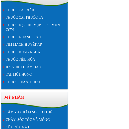
THUỐC CAI RƯỢU
THUỐC CAI THUỐC LÁ
THUỐC ĐẶC TRỊ MỤN CÓC, MỤN
CƠM
THUỐC KHÁNG SINH
TIM MẠCH-HUYẾT ÁP
THUỐC DÙNG NGOÀI
THUỐC TIÊU HÓA
HẠ NHIỆT GIẢM ĐAU
TAI, MŨI, HỌNG
THUỐC TRÁNH THAI
MỸ PHẨM
TẮM VÀ CHĂM SÓC CƠ THỂ
CHĂM SÓC TÓC VÀ MÓNG
SỮA RỬA MẶT