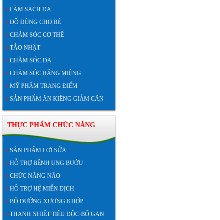
LÀM SẠCH DA
ĐỒ DÙNG CHO BÉ
CHĂM SÓC CƠ THỂ
TẢO NHẬT
CHĂM SÓC DA
CHĂM SÓC RĂNG MIỆNG
MỸ PHẨM TRANG ĐIỂM
SẢN PHẨM ĂN KIÊNG GIẢM CÂN
THỰC PHẨM CHỨC NĂNG
SẢN PHẨM LỢI SỮA
HỖ TRỢ BỆNH UNG BƯỚU
CHỨC NĂNG NÃO
HỖ TRỢ HỆ MIỄN DỊCH
BỔ DƯỠNG XƯƠNG KHỚP
THANH NHIỆT TIÊU ĐỘC-BỔ GAN