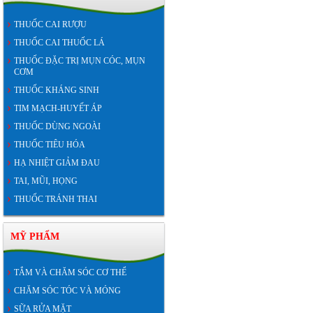
THUỐC CAI RƯỢU
THUỐC CAI THUỐC LÁ
THUỐC ĐẶC TRỊ MỤN CÓC, MỤN
CƠM
THUỐC KHÁNG SINH
TIM MẠCH-HUYẾT ÁP
THUỐC DÙNG NGOÀI
THUỐC TIÊU HÓA
HẠ NHIỆT GIẢM ĐAU
TAI, MŨI, HỌNG
THUỐC TRÁNH THAI
MỸ PHẨM
TẮM VÀ CHĂM SÓC CƠ THỂ
CHĂM SÓC TÓC VÀ MÓNG
SỮA RỬA MẶT