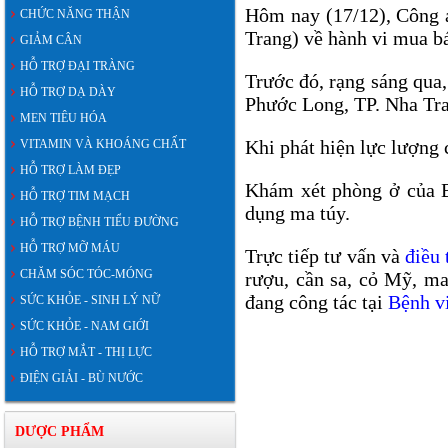
Hôm nay (17/12), Công 
CHỨC NĂNG THẬN
Trang) về hành vi mua bá
GIẢM CÂN
HỖ TRỢ ĐẠI TRÀNG
Trước đó, rạng sáng qua
HỖ TRỢ DẠ DÀY
Phước Long, TP. Nha Tra
MEN TIÊU HÓA
Khi phát hiện lực lượng 
VITAMIN VÀ KHOÁNG CHẤT
HỖ TRỢ LÀM ĐẸP
Khám xét phòng ở của Bá
HỖ TRỢ TIM MẠCH
dụng ma túy.
HỖ TRỢ BỆNH TIỂU ĐƯỜNG
HỖ TRỢ MỠ MÁU
Trực tiếp tư vấn và
điều 
CHĂM SÓC TÓC-MÓNG
rượu, cần sa, cỏ Mỹ, ma 
đang công tác tại
Bệnh v
SỨC KHỎE - SINH LÝ NỮ
SỨC KHỎE - NAM GIỚI
HỖ TRỢ MẮT - THỊ LỰC
ĐIỆN GIẢI - BÙ NƯỚC
DƯỢC PHẨM