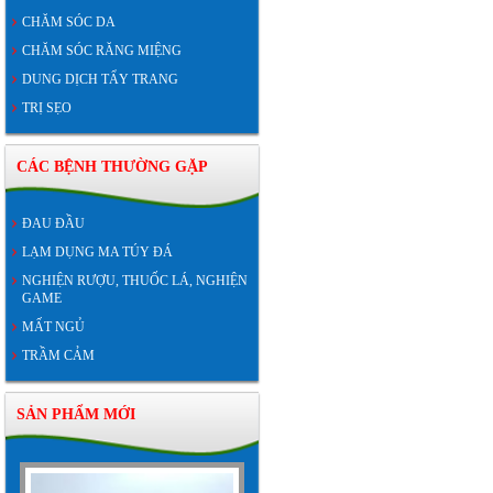
CHĂM SÓC DA
CHĂM SÓC RĂNG MIỆNG
DUNG DỊCH TẨY TRANG
TRỊ SẸO
CÁC BỆNH THƯỜNG GẶP
ĐAU ĐẦU
LẠM DỤNG MA TÚY ĐÁ
NGHIỆN RƯỢU, THUỐC LÁ, NGHIỆN
GAME
MẤT NGỦ
TRẦM CẢM
SẢN PHẨM MỚI