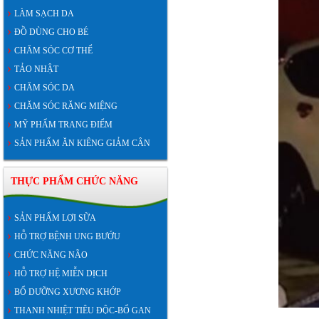
LÀM SẠCH DA
ĐỒ DÙNG CHO BÉ
CHĂM SÓC CƠ THỂ
TẢO NHẬT
CHĂM SÓC DA
CHĂM SÓC RĂNG MIỆNG
MỸ PHẨM TRANG ĐIỂM
SẢN PHẨM ĂN KIÊNG GIẢM CÂN
THỰC PHẨM CHỨC NĂNG
SẢN PHẨM LỢI SỮA
HỖ TRỢ BỆNH UNG BƯỚU
CHỨC NĂNG NÃO
HỖ TRỢ HỆ MIỄN DỊCH
BỔ DƯỠNG XƯƠNG KHỚP
THANH NHIỆT TIÊU ĐỘC-BỔ GAN