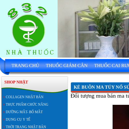
TRANG CHỦ
THUỐC GIẢM CÂN
THUỐC CAI R
SHOP NHẬT
KẺ BUÔN MA TÚY NỔ S
Đối tượng mua bán ma tú
COLLAGEN NHẬT BẢN
THỰC PHẨM CHỨC NĂNG
DƯỠNG MẮT- BỔ MẮT
DỤNG CỤ Y TẾ
THỜI TRANG NHẬT BẢN