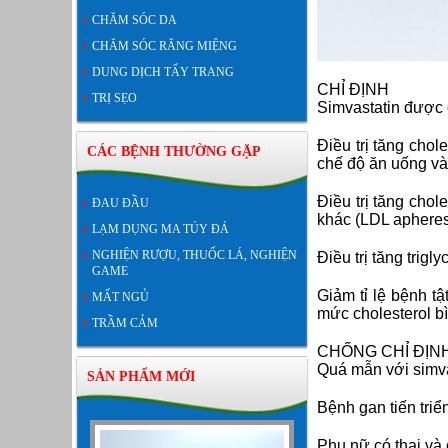
CHĂM SÓC DA
CHĂM SÓC RĂNG MIỆNG
DUNG DỊCH TẨY TRANG
CHỈ ĐỊNH
TRỊ SẸO
Simvastatin được c
Điều trị tăng chol
CÁC BỆNH THƯỜNG GẶP
chế độ ăn uống và 
Điều trị tăng chol
ĐAU ĐẦU
khác (LDL apheresi
LẠM DỤNG MA TÚY ĐÁ
NGHIỆN RƯỢU, THUỐC LÁ, NGHIỆN
Điều trị tăng trigly
GAME
Giảm tỉ lệ bệnh 
MẤT NGỦ
mức cholesterol b
TRẦM CẢM
CHỐNG CHỈ ĐỊN
Quá mẫn với simva
SẢN PHẨM MỚI
Bệnh gan tiến tri
Phụ nữ có thai và 