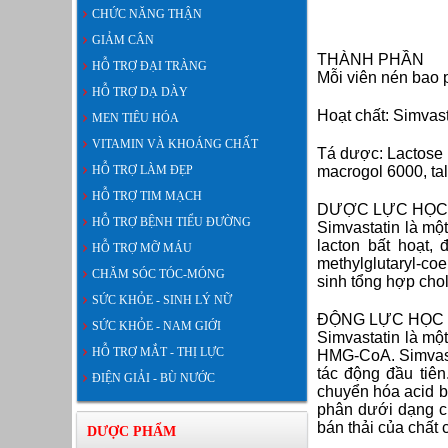
CHỨC NĂNG THẬN
GIẢM CÂN
THÀNH PHẦN
HỖ TRỢ ĐẠI TRÀNG
Mỗi viên nén bao 
HỖ TRỢ DẠ DÀY
Hoạt chất: Simvas
MEN TIÊU HÓA
VITAMIN VÀ KHOÁNG CHẤT
Tá dược: Lactose m
HỖ TRỢ LÀM ĐẸP
macrogol 6000, talc
HỖ TRỢ TIM MẠCH
DƯỢC LỰC HỌC
HỖ TRỢ BỆNH TIỂU ĐƯỜNG
Simvastatin là mộ
lacton bất hoạt,
HỖ TRỢ MỠ MÁU
methylglutaryl-c
CHĂM SÓC TÓC-MÓNG
sinh tổng hợp chol
SỨC KHỎE - SINH LÝ NỮ
ĐỘNG LỰC HỌC
SỨC KHỎE - NAM GIỚI
Simvastatin là mộ
HỖ TRỢ MẮT - THỊ LỰC
HMG-CoA. Simvasta
tác động đầu tiê
ĐIỆN GIẢI - BÙ NƯỚC
chuyển hóa acid b
phân dưới dạng ch
bán thải của chất 
DƯỢC PHẨM