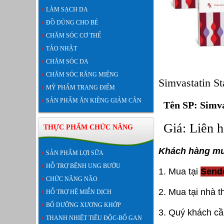
LÀM SẠCH DA
ĐỒ DÙNG CHO BÉ
CHĂM SÓC CƠ THỂ
TẢO NHẬT
CHĂM SÓC DA
CHĂM SÓC RĂNG MIỆNG
Simvastatin S
MỸ PHẨM TRANG ĐIỂM
SẢN PHẨM ĂN KIÊNG GIẢM CÂN
Tên SP: Simva
Giá: Liên h
THỰC PHẨM CHỨC NĂNG
Khách hàng mu
SẢN PHẨM LỢI SỮA
HỖ TRỢ BỆNH UNG BƯỚU
1. Mua tại
Send
CHỨC NĂNG NÃO
2. Mua tại nhà 
HỖ TRỢ HỆ MIỄN DỊCH
BỔ DƯỠNG XƯƠNG KHỚP
3. Quý khách c
THANH NHIỆT TIÊU ĐỘC-BỔ GAN