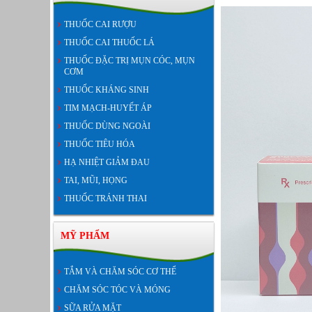
THUỐC CAI RƯỢU
THUỐC CAI THUỐC LÁ
THUỐC ĐẶC TRỊ MỤN CÓC, MỤN
CƠM
THUỐC KHÁNG SINH
TIM MẠCH-HUYẾT ÁP
THUỐC DÙNG NGOÀI
THUỐC TIÊU HÓA
HẠ NHIỆT GIẢM ĐAU
TAI, MŨI, HỌNG
THUỐC TRÁNH THAI
MỸ PHẨM
TẮM VÀ CHĂM SÓC CƠ THỂ
CHĂM SÓC TÓC VÀ MÓNG
SỮA RỬA MẶT