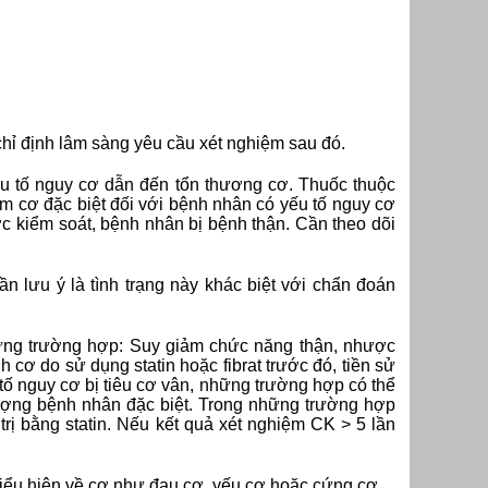
chỉ định lâm sàng yêu cầu xét nghiệm sau đó.
ếu tố nguy cơ dẫn đến tổn thương cơ. Thuốc thuộc
êm cơ đặc biệt đối với bệnh nhân có yếu tố nguy cơ
c kiểm soát, bệnh nhân bị bệnh thận. Cần theo dõi
n lưu ý là tình trạng này khác biệt với chẩn đoán
những trường hợp: Suy giảm chức năng thận, nhược
h cơ do sử dụng statin hoặc fibrat trước đó, tiền sử
tố nguy cơ bị tiêu cơ vân, những trường hợp có thể
tượng bệnh nhân đặc biệt. Trong những trường hợp
trị bằng statin. Nếu kết quả xét nghiệm CK > 5 lần
 biểu hiện về cơ như đau cơ, yếu cơ hoặc cứng cơ.