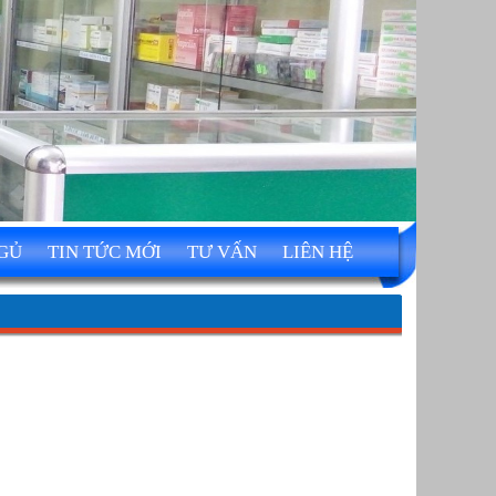
NGỦ
TIN TỨC MỚI
TƯ VẤN
LIÊN HỆ