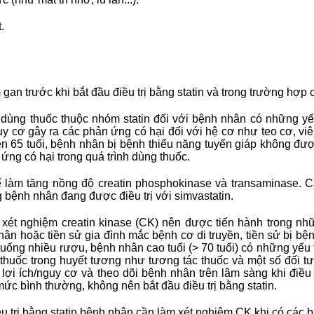
.
an trước khi bắt đầu điều trị bằng statin và trong trường hợp 
 dùng thuốc thuộc nhóm statin đối với bệnh nhân có những y
uy cơ gây ra các phản ứng có hại đối với hệ cơ như teo cơ, vi
n 65 tuổi, bệnh nhân bị bệnh thiểu năng tuyến giáp không đượ
ứng có hại trong quá trình dùng thuốc.
ể làm tăng nồng độ creatin phosphokinase và transaminase. Cầ
bệnh nhân đang được điều trị với simvastatin.
ị, xét nghiệm creatin kinase (CK) nên được tiến hành trong 
thân hoặc tiền sử gia đình mắc bệnh cơ di truyền, tiền sử bị bện
uống nhiều rượu, bệnh nhân cao tuổi (> 70 tuổi) có những yếu 
thuốc trong huyết tương như tương tác thuốc và một số đối 
lợi ích/nguy cơ và theo dõi bệnh nhân trên lâm sàng khi điều 
mức bình thường, không nên bắt đầu điều trị bằng statin.
ều trị bằng statin bệnh nhân cần làm xét nghiệm CK khi có các