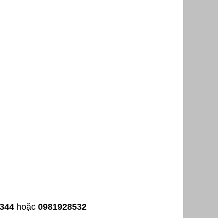
344
hoặc
0981928532