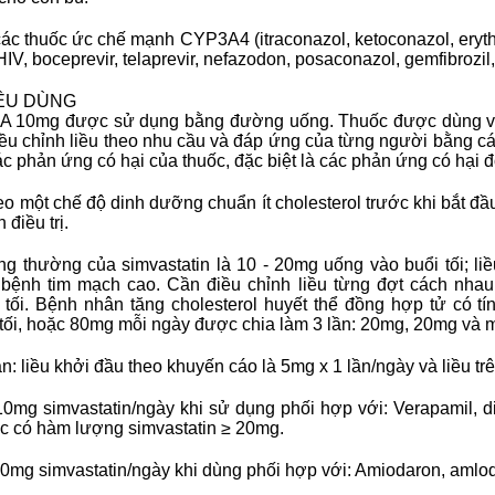
ác thuốc ức chế mạnh CYP3A4 (itraconazol, ketoconazol, erythr
IV, boceprevir, telaprevir, nefazodon, posaconazol, gemfibrozil,
IỀU DÙNG
A 10mg được sử dụng bằng đường uống. Thuốc được dùng với 
 điều chỉnh liều theo nhu cầu và đáp ứng của từng người bằng c
ác phản ứng có hại của thuốc, đặc biệt là các phản ứng có hại đ
 một chế độ dinh dưỡng chuẩn ít cholesterol trước khi bắt đầu 
 điều trị.
ng thường của simvastatin là 10 - 20mg uống vào buổi tối; 
bệnh tim mạch cao. Cần điều chỉnh liều từng đợt cách nhau
 tối. Bệnh nhân tăng cholesterol huyết thể đồng hợp tử có tín
 tối, hoặc 80mg mỗi ngày được chia làm 3 lần: 20mg, 20mg và mộ
: liều khởi đầu theo khuyến cáo là 5mg x 1 lần/ngày và liều t
mg simvastatin/ngày khi sử dụng phối hợp với: Verapamil, di
ốc có hàm lượng simvastatin ≥ 20mg.
mg simvastatin/ngày khi dùng phối hợp với: Amiodaron, amlodi