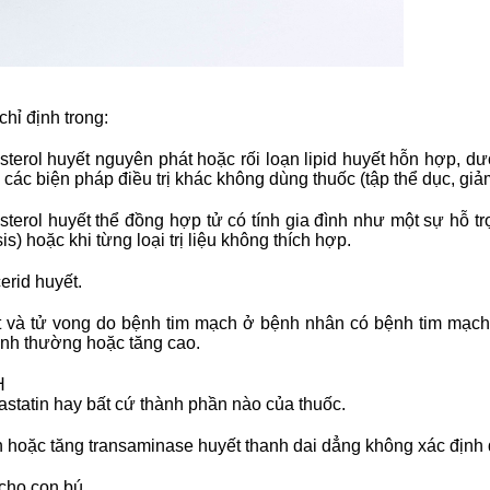
hỉ định trong:
esterol huyết nguyên phát hoặc rối loạn lipid huyết hỗn hợp, d
các biện pháp điều trị khác không dùng thuốc (tập thể dục, gi
esterol huyết thể đồng hợp tử có tính gia đình như một sự hỗ tr
s) hoặc khi từng loại trị liệu không thích hợp.
cerid huyết.
tật và tử vong do bệnh tim mạch ở bệnh nhân có bệnh tim mạ
ình thường hoặc tăng cao.
H
statin hay bất cứ thành phần nào của thuốc.
ển hoặc tăng transaminase huyết thanh dai dẳng không xác địn
cho con bú.