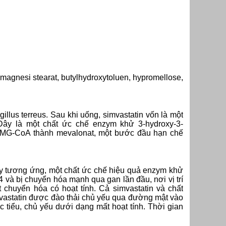
 magnesi stearat, butylhydroxytoluen, hypromellose,
llus terreus. Sau khi uống, simvastatin vốn là một
 Đây là một chất ức chế enzym khử 3-hydroxy-3-
 HMG-CoA thành mevalonat, một bước đầu hạn chế
roxy tương ứng, một chất ức chế hiệu quả enzym khử
à bị chuyển hóa mạnh qua gan lần đầu, nơi vị trí
chuyển hóa có hoạt tính. Cả simvastatin và chất
vastatin được đào thải chủ yếu qua đường mật vào
tiểu, chủ yếu dưới dạng mất hoạt tính. Thời gian