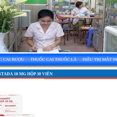
C CAI RƯỢU
THUỐC CAI THUỐC LÁ
ĐIỀU TRỊ MẤT 
TADA 10 MG HỘP 30 VIÊN