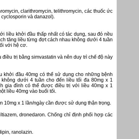
omycin, clarithromycin, telithromycin, các thuốc ức
 cyclosporin và danazol).
liều khởi đầu thấp nhất có tác dụng, sau đó nều
ách tăng liều từng đợt cách nhau không dưới 4 tuần
ối với hệ cơ.
điều trị bằng simvastatin và nên duy trì chế độ này
liều khởi đầu 40mg có thể sử dụng cho những bệnh
 không dưới 4 tuần cho đến liều tối đa 80mg x 1
h gia đình có thể được điều trị với liều 40mg x 1
t liều 40mg vào buổi tối.
rên 10mg x 1 lần/ngày cần được sử dụng thận trọng.
ltiazem, dronedaron. Chống chỉ định phối hợp các
pin, ranolazin.