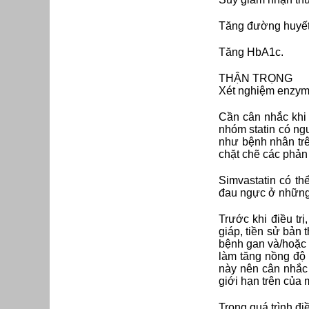
Tăng đường huyết
Tăng HbA1c.
THẬN TRỌNG
Xét nghiệm enzym g
Cần cân nhắc khi
nhóm statin có ng
như bệnh nhân trê
chặt chẽ các phản 
Simvastatin có th
đau ngực ở những 
Trước khi điều tr
giáp, tiền sử bản 
bệnh gan và/hoặc 
làm tăng nồng độ 
này nên cân nhắc 
giới hạn trên của 
Trong quá trình đi