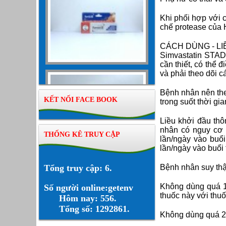
Khi phối hợp với c
chế protease của H
CÁCH DÙNG - L
Simvastatin STAD
cần thiết, có thể
và phải theo dõi c
Bệnh nhân nên theo
KẾT NỐI FACE BOOK
trong suốt thời gian
Liều khởi đầu thô
nhân có nguy cơ 
THỐNG KÊ TRUY CẬP
lần/ngày vào buổi
lần/ngày vào buổi
Tổng truy cập: 6.
Bệnh nhân suy thận
Không dùng quá 10
Số người online:getenv
thuốc này với thu
Hôm nay: 556.
Tổng số: 1292861.
Không dùng quá 20