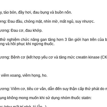
y, táo bón, đầy hơi, đau bụng và buồn nôn.
ơng: Đau đầu, chóng mặt, nhìn mờ, mất ngủ, suy nhược.
xương: Đau cơ, đau khớp.
 thử nghiệm chức năng gan tăng hơn 3 lần giới hạn trên của
ứng và hồi phục khi ngừng thuốc.
ương: Bệnh cơ (kết hợp yếu cơ và tăng mức creatin kinase (CK
 viêm xoang, viêm họng, ho.
ương: Viêm cơ, tiêu cơ vân, dẫn đến suy thận cấp thứ phát do 
ụng không mong muốn khi sử dụng nhóm thuốc statin:
(như mất trí nhớ, lú lẫn...).