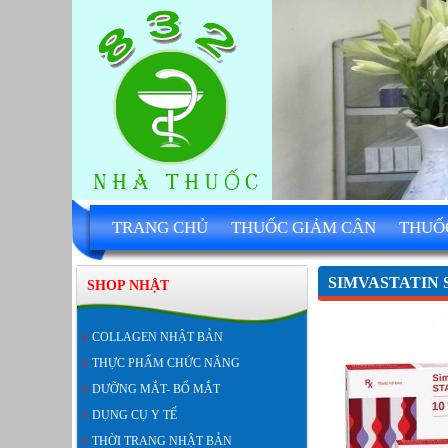
TRANG CHỦ
THUỐC GIẢM CÂN
THUỐ
SIMVASTATIN S
SHOP NHẬT
COLLAGEN NHẬT BẢN
THỰC PHẨM CHỨC NĂNG
DƯỠNG MẮT- BỔ MẮT
DỤNG CỤ Y TẾ
THỜI TRANG NHẬT BẢN