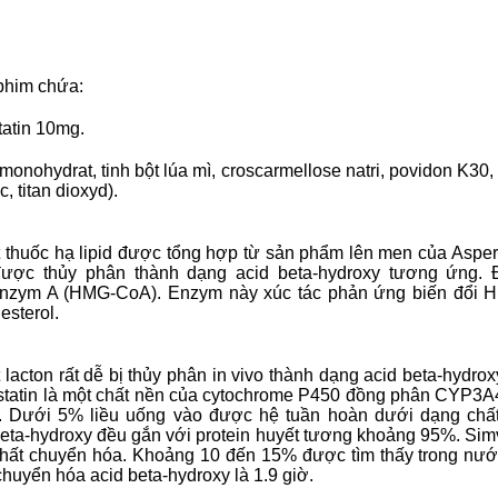
phim chứa:
tatin 10mg.
onohydrat, tinh bột lúa mì, croscarmellose natri, povidon K30,
, titan dioxyd).
t thuốc hạ lipid được tổng hợp từ sản phẩm lên men của Aspergi
 được thủy phân thành dạng acid beta-hydroxy tương ứng.
oenzym A (HMG-CoA). Enzym này xúc tác phản ứng biến đổi
esterol.
t lacton rất dễ bị thủy phân in vivo thành dạng acid beta-hyd
tin là một chất nền của cytochrome P450 đồng phân CYP3A4 v
n. Dưới 5% liều uống vào được hệ tuần hoàn dưới dạng chất 
eta-hydroxy đều gắn với protein huyết tương khoảng 95%. Sim
ất chuyển hóa. Khoảng 10 đến 15% được tìm thấy trong nước 
chuyển hóa acid beta-hydroxy là 1.9 giờ.